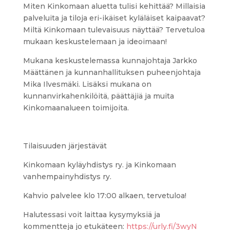
Miten Kinkomaan aluetta tulisi kehittää? Millaisia
palveluita ja tiloja eri-ikäiset kyläläiset kaipaavat?
Miltä Kinkomaan tulevaisuus näyttää? Tervetuloa
mukaan keskustelemaan ja ideoimaan!
Mukana keskustelemassa kunnajohtaja Jarkko
Määttänen ja kunnanhallituksen puheenjohtaja
Mika Ilvesmäki. Lisäksi mukana on
kunnanvirkahenkilöitä, päättäjiä ja muita
Kinkomaanalueen toimijoita.
Tilaisuuden järjestävät
Kinkomaan kyläyhdistys ry. ja Kinkomaan
vanhempainyhdistys ry.
Kahvio palvelee klo 17:00 alkaen, tervetuloa!
Halutessasi voit laittaa kysymyksiä ja
kommentteja jo etukäteen:
https://urly.fi/3wyN