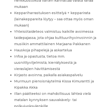
herkkuostoksia varten kannattaa varata rahaa
mukaan
Keppariharrastuksen esittelyä + kepparirata
(lainakeppareita löytyy – saa ottaa myös oman
mukaan)
Yhteisötaideteos valmistuu kaikille avoimessa
taidepajassa, jota ohjaa kulttuurihyvinvoinnin ja
musiikin ammattilainen Marjaana Pakkanen
Hauskoja pihapelejä ja askartelua
Infoa ja opastusta, tietoa mm.
uusniittyviljelmistä, kierrätyksestä ja
vieraslajien hävittämisestä
Kirjasto avoinna, paikalla asiakaspalvelu
Murmuun pienoisnäytelmä Kissa Kimurantti ja
Kipakka Akka
Illan päätteeksi on mahdollisuus lähteä vielä
matalan kynnyksen sauvakävely- tai
polkujuoksulenkille