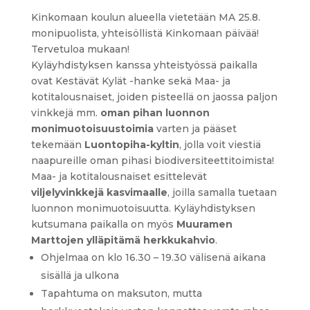
Kinkomaan koulun alueella vietetään MA 25.8.
monipuolista, yhteisöllistä Kinkomaan päivää!
Tervetuloa mukaan!
Kyläyhdistyksen kanssa yhteistyössä paikalla
ovat Kestävät Kylät -hanke sekä Maa- ja
kotitalousnaiset, joiden pisteellä on jaossa paljon
vinkkejä mm.
oman pihan luonnon
monimuotoisuustoimia
varten ja pääset
tekemään
Luontopiha-kyltin
, jolla voit viestiä
naapureille oman pihasi biodiversiteettitoimista!
Maa- ja kotitalousnaiset esittelevät
viljelyvinkkejä kasvimaalle
, joilla samalla tuetaan
luonnon monimuotoisuutta. Kyläyhdistyksen
kutsumana paikalla on myös
Muuramen
Marttojen ylläpitämä herkkukahvio
.
Ohjelmaa on klo 16.30 – 19.30 välisenä aikana
sisällä ja ulkona
Tapahtuma on maksuton, mutta